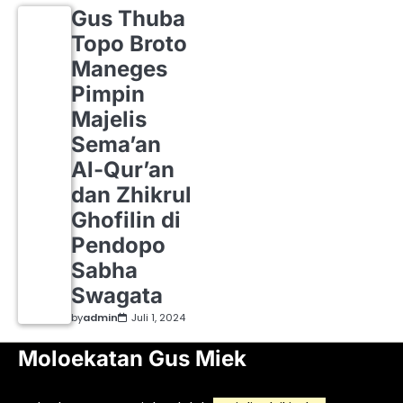
Gus Thuba
Topo Broto
Maneges
Pimpin
Majelis
Sema’an
Al-Qur’an
dan Zhikrul
Ghofilin di
Pendopo
Sabha
Swagata
by
admin
Juli 1, 2024
Moloekatan Gus Miek