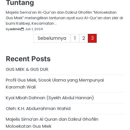
Tuntang
Majelis Sema’an Al-Qur’an dan Dzikrul Ghofilin “Moloekatan
Gus Miek” melangitkan lantunan ayat suci Al-Qur’an dan zikir di
bumi Kalibeji, Kecamatan…
by
admin
Juli 1, 2024
Paginasi
Sebelumnya
1
2
3
pos
Recent Posts
GUS MIEK & GUS DUR.
Profil Gus Miek, Sosok Ulama yang Mempunyai
Karomah Wali
Kyai Mbah Dahnan (Syekh Abdul Hannan)
Oleh: K.H. Abdurrahman Wahid
Majelis Sima’an Al Quran dan Dzikrul Ghofilin
Moloekatan Gus Miek