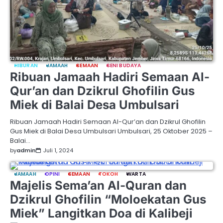
HIBURAN
JAMAAH
SEMAAN
SENI BUDAYA
Ribuan Jamaah Hadiri Semaan Al-
Qur’an dan Dzikrul Ghofilin Gus
Miek di Balai Desa Umbulsari
Ribuan Jamaah Hadiri Semaan Al-Qur’an dan Dzikrul Ghofilin
Gus Miek di Balai Desa Umbulsari Umbulsari, 25 Oktober 2025 –
Balai…
by
admin
Juli 1, 2024
JAMAAH
OPINI
SEMAAN
TOKOH
WARTA
Majelis Sema’an Al-Quran dan
Dzikrul Ghofilin “Moloekatan Gus
Miek” Langitkan Doa di Kalibeji