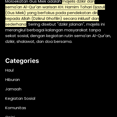
Moloekatan Gus Miek adalah
majelis dzikir dan
sema'an Al-Qur'an warisan KH. Hamim Tohari Djazuli
(Gus Miek) yang berfokus pada pendekatan diri
kepada Allah (Dzikrul Ghofilin) secara inklusif dan
sederhana
. Sering disebut "dzikir jalanan", majelis ini
merangkul berbagai kalangan masyarakat tanpa
sekat sosial, dengan kegiatan rutin sema'an Al-Qur'an,
dzikir, shalawat, dan doa bersama.
Categories
Haul
Hiburan
Jamaah
Kegiatan Sosial
Komunitas