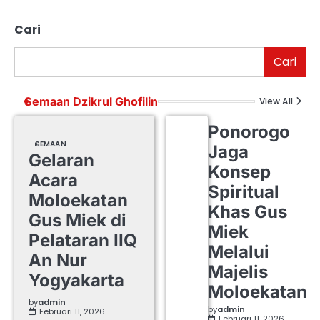
Cari
Cari
Semaan Dzikrul Ghofilin
View All
Ponorogo
SEMAAN
Jaga
Gelaran
Konsep
Acara
Spiritual
Moloekatan
Khas Gus
Gus Miek di
Miek
Pelataran IIQ
Melalui
An Nur
Majelis
Yogyakarta
Moloekatan
by
admin
by
admin
Februari 11, 2026
Februari 11, 2026