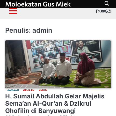
Moloekatan Gus Miek
Skip
to
facebook
twitter
youtu
goog
in
content
Penulis:
admin
JAMAAH
SEMAAN
UMUM
H. Sumail Abdullah Gelar Majelis
Sema’an Al-Qur’an & Dzikrul
Ghofilin di Banyuwangi