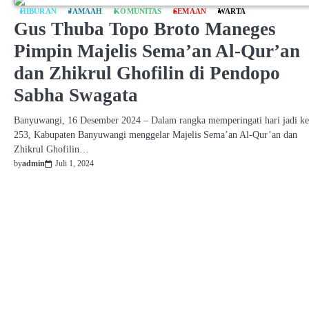
HIBURAN
JAMAAH
KOMUNITAS
SEMAAN
WARTA
Gus Thuba Topo Broto Maneges
Pimpin Majelis Sema’an Al-Qur’an
dan Zhikrul Ghofilin di Pendopo
Sabha Swagata
Banyuwangi, 16 Desember 2024 – Dalam rangka memperingati hari jadi ke
253, Kabupaten Banyuwangi menggelar Majelis Sema’an Al-Qur’an dan
Zhikrul Ghofilin…
by
admin
Juli 1, 2024