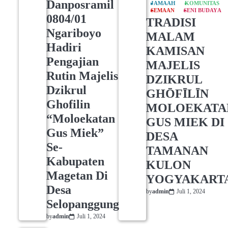
Danposramil
JAMAAH
KOMUNITAS
SEMAAN
SENI BUDAYA
0804/01
TRADISI
Ngariboyo
MALAM
Hadiri
KAMISAN
Pengajian
MAJELIS
Rutin Majelis
DZIKRUL
Dzikrul
GHŌFĪLĪN
Ghofilin
MOLOEKATA
“Moloekatan
GUS MIEK DI
Gus Miek”
DESA
Se-
TAMANAN
Kabupaten
KULON
Magetan Di
YOGYAKART
Desa
by
admin
Juli 1, 2024
Selopanggung
by
admin
Juli 1, 2024