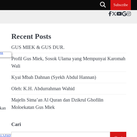
Subscribe
facebook.co
twitter
youtub
goog
ins
Recent Posts
GUS MIEK & GUS DUR.
Profil Gus Miek, Sosok Ulama yang Mempunyai Karomah
Wali
Kyai Mbah Dahnan (Syekh Abdul Hannan)
Oleh: K.H. Abdurrahman Wahid
Majelis Sima’an Al Quran dan Dzikrul Ghofilin
Moloekatan Gus Miek
akan
Cari