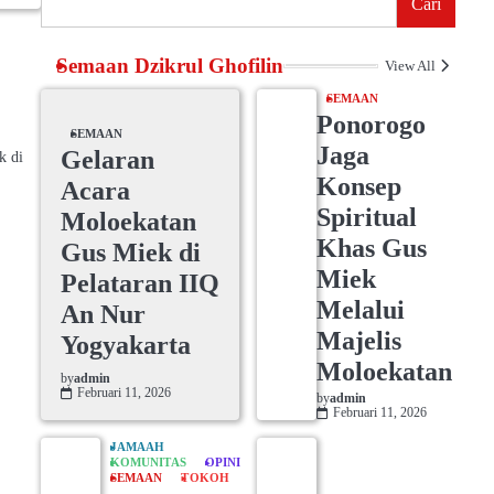
Cari
-
Semaan Dzikrul Ghofilin
View All
SEMAAN
Ponorogo
SEMAAN
Jaga
Gelaran
k di
Konsep
Acara
Spiritual
Moloekatan
Khas Gus
Gus Miek di
Miek
Pelataran IIQ
Melalui
An Nur
Majelis
Yogyakarta
Moloekatan
by
admin
Februari 11, 2026
by
admin
Februari 11, 2026
JAMAAH
KOMUNITAS
OPINI
SEMAAN
TOKOH