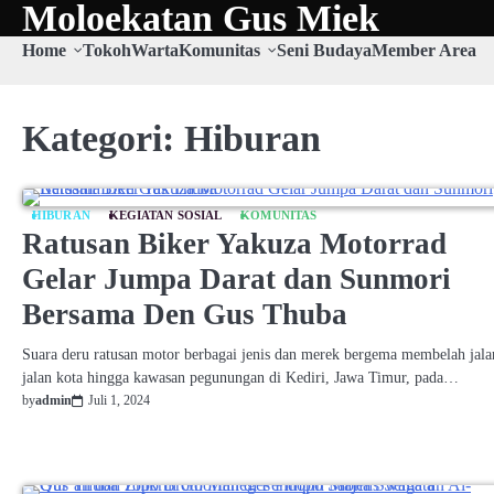
Moloekatan Gus Miek
Skip
to
Home
Tokoh
Warta
Komunitas
Seni Budaya
Member Area
content
Kategori:
Hiburan
HIBURAN
KEGIATAN SOSIAL
KOMUNITAS
Ratusan Biker Yakuza Motorrad
Gelar Jumpa Darat dan Sunmori
Bersama Den Gus Thuba
Suara deru ratusan motor berbagai jenis dan merek bergema membelah jala
jalan kota hingga kawasan pegunungan di Kediri, Jawa Timur, pada…
by
admin
Juli 1, 2024